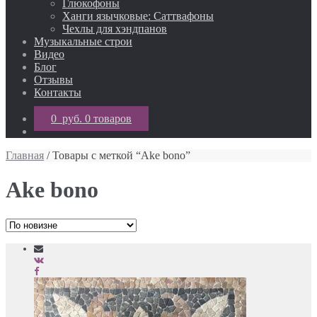
Глюкофоны
Ханги язычковые: Саттвафоны
Чехлы для хэндпанов
Музыкальные строи
Видео
Блог
Отзывы
Контакты
0 руб.
0 товаров
Главная
/ Товары с меткой “Ake bono”
Ake bono