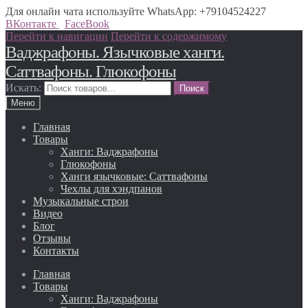
Для онлайн чата используйте WhatsApp: +79104524227
ВКонтакте
FaceBook
Перейти к навигации
Перейти к содержимому
Ваджрафоны. Язычковые ханги.
Саттвафоны. Глюкофоны
Искать:
Меню
Главная
Товары
Ханги: Ваджрафоны
Глюкофоны
Ханги язычковые: Саттвафоны
Чехлы для хэндпанов
Музыкальные строи
Видео
Блог
Отзывы
Контакты
Главная
Товары
Ханги: Ваджрафоны