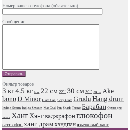
Номер вашего телефона (обязательно)
Сообщение
Фильтр товаров
3 кг
4.5 кг
22 см
30 см
Ake
22``
30``
6 кг
38 см
Hang drum
bono
D Minor
Grudu
Gloss Coal
Grey Gloss
Барабан
Indigo Saturn
Indigo Smooth
Mat Coal
Pan
Spark
Termit
Сумка для
глюкофон
Ханг
Хэнг
ваджрафон
ханга
ханг драм
хэндпан
саттвафон
язычковый ханг