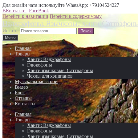
Для онлайн чата используйте WhatsApp: +79104524227
ВКонтакте
FaceBook
Перейти к навигации
Перейти к содержимому
Ваджрафоны. Язычковые ханги. Саттвафон
Искать:
Меню
Главная
Товары
Ханги: Ваджрафоны
Глюкофоны
Ханги язычковые: Саттвафоны
Чехлы для хэндпанов
Музыкальные строи
Видео
Блог
Отзывы
Контакты
Главная
Товары
Ханги: Ваджрафоны
Глюкофоны
Ханги язычковые: Саттвафоны