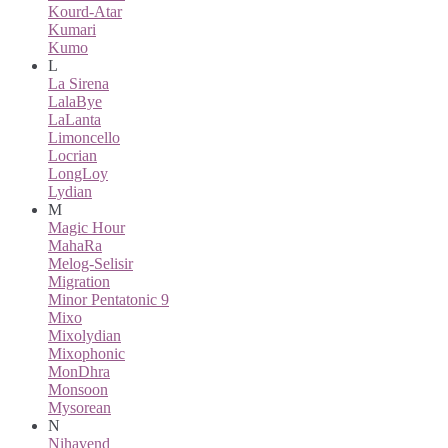
Kourd-Atar
Kumari
Kumo
L
La Sirena
LalaBye
LaLanta
Limoncello
Locrian
LongLoy
Lydian
M
Magic Hour
MahaRa
Melog-Selisir
Migration
Minor Pentatonic 9
Mixo
Mixolydian
Mixophonic
MonDhra
Monsoon
Mysorean
N
Nihavend