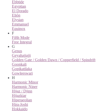
Ebbtide
Egyptian
El Dorado
Elión
Elysian
Emmanuel
Equinox
F
Fifth Mode
Free Integral
G
Genus
Geyahajjajji
Golden Gate / Golden Dawn / Copperfield / Spindrift
Goonkali
Gopikatilaka
Gowleeswari
H
Harmonic Minor
Harmonic Niner
Hijaz / Djinn
Hijazkiar
Hiperaeolian
Hira-Joshi
Hokkaido