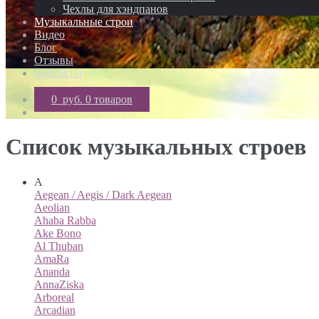
Чехлы для хэндпанов
Музыкальные строи
Видео
Блог
Отзывы
Контакты
0 руб.
0 товаров
Список музыкальных строев
A
Aegean / Aegis / Dark Aegean
Aeolian
Ahaba Rabba
Ake Bono
Al Thuban
AmaRa
Ananda
AnnaZiska
Arboreal
Arcadian