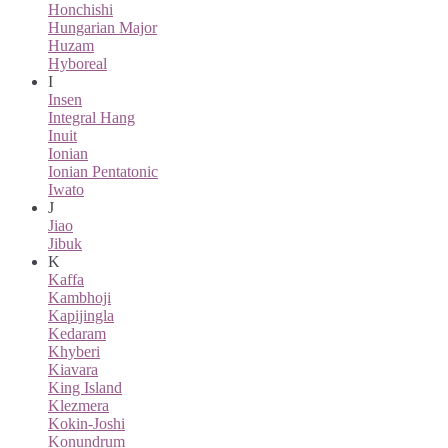
Honchishi
Hungarian Major
Huzam
Hyboreal
I
Insen
Integral Hang
Inuit
Ionian
Ionian Pentatonic
Iwato
J
Jiao
Jibuk
K
Kaffa
Kambhoji
Kapijingla
Kedaram
Khyberi
Kiavara
King Island
Klezmera
Kokin-Joshi
Konundrum