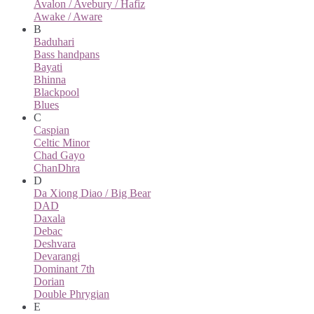
Avalon / Avebury / Hafiz
Awake / Aware
B
Baduhari
Bass handpans
Bayati
Bhinna
Blackpool
Blues
C
Caspian
Celtic Minor
Chad Gayo
ChanDhra
D
Da Xiong Diao / Big Bear
DAD
Daxala
Debac
Deshvara
Devarangi
Dominant 7th
Dorian
Double Phrygian
E