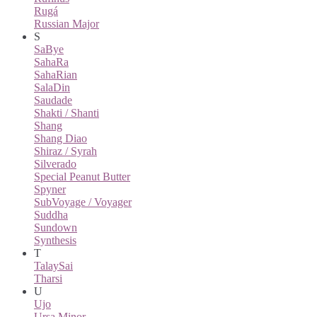
Rugá
Russian Major
S
SaBye
SahaRa
SahaRian
SalaDin
Saudade
Shakti / Shanti
Shang
Shang Diao
Shiraz / Syrah
Silverado
Special Peanut Butter
Spyner
SubVoyage / Voyager
Suddha
Sundown
Synthesis
T
TalaySai
Tharsi
U
Ujo
Ursa Minor