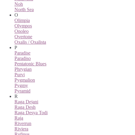
Noh
North Sea
O
Olimpia
Olympos
Onoleo
Overtone
Oxalis / Oxalista
P
Paradise
Paradiso
Pentatonic Blues
Phrygian
Purvi
Pygmalion
Pygmy
Pyramid
R
Raga Dejani
Raga Desh
Raga Desya Todi
Raja
Riverrun
Riviera
Rufinus