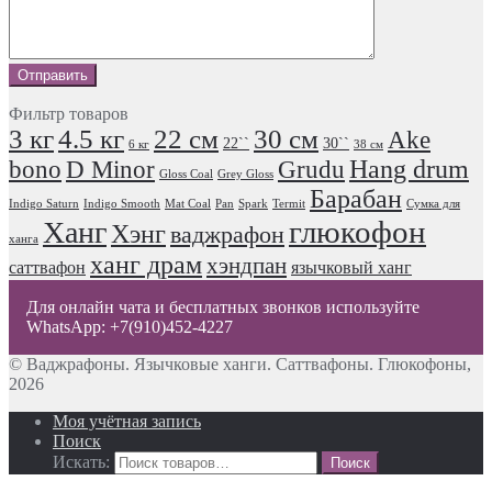
Фильтр товаров
3 кг
4.5 кг
22 см
30 см
Ake
22``
30``
6 кг
38 см
Hang drum
bono
D Minor
Grudu
Gloss Coal
Grey Gloss
Барабан
Indigo Saturn
Indigo Smooth
Mat Coal
Pan
Spark
Termit
Сумка для
глюкофон
Ханг
Хэнг
ваджрафон
ханга
ханг драм
хэндпан
саттвафон
язычковый ханг
Для онлайн чата и бесплатных звонков используйте
WhatsApp: +7(910)452-4227
© Ваджрафоны. Язычковые ханги. Саттвафоны. Глюкофоны,
2026
Моя учётная запись
Поиск
Искать: