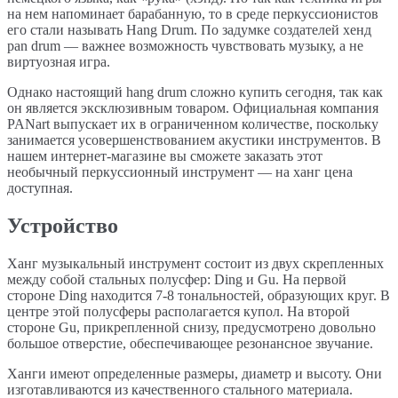
на нем напоминает барабанную, то в среде перкуссионистов
его стали называть Hang Drum. По задумке создателей хенд
pan drum — важнее возможность чувствовать музыку, а не
виртуозная игра.
Однако настоящий hang drum сложно купить сегодня, так как
он является эксклюзивным товаром. Официальная компания
PANart выпускает их в ограниченном количестве, поскольку
занимается усовершенствованием акустики инструментов. В
нашем интернет-магазине вы сможете заказать этот
необычный перкуссионный инструмент — на ханг цена
доступная.
Устройство
Ханг музыкальный инструмент состоит из двух скрепленных
между собой стальных полусфер: Ding и Gu. На первой
стороне Ding находится 7-8 тональностей, образующих круг. В
центре этой полусферы располагается купол. На второй
стороне Gu, прикрепленной снизу, предусмотрено довольно
большое отверстие, обеспечивающее резонансное звучание.
Ханги имеют определенные размеры, диаметр и высоту. Они
изготавливаются из качественного стального материала.