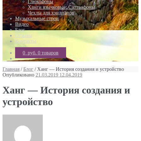
Глюкофоны
Ханги язычковые: Саттвафоны
Чехлы для хэндпанов
Музыкальные строи
Видео
Блог
Отзывы
Контакты
0 руб.
0 товаров
Главная
/
Блог
/ Ханг — История создания и устройство
Опубликовано
21.03.2019
12.04.2019
Ханг — История создания и
устройство