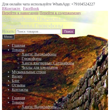
Для онлайн чата используйте WhatsApp: +79104524227
ВКонтакте
FaceBook
Перейти к навигации
Перейти к содержимому
Ваджрафоны. Язычковые ханги.
Саттвафоны. Глюкофоны
Искать:
Меню
Главная
Товары
Ханги: Ваджрафоны
Глюкофоны
Ханги язычковые: Саттвафоны
Чехлы для хэндпанов
Музыкальные строи
Видео
Блог
Отзывы
Контакты
Главная
Товары
Ханги: Ваджрафоны