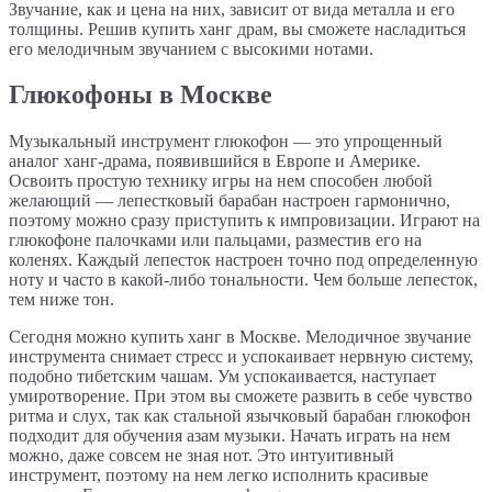
Звучание, как и цена на них, зависит от вида металла и его
толщины. Решив купить ханг драм, вы сможете насладиться
его мелодичным звучанием с высокими нотами.
Глюкофоны в Москве
Музыкальный инструмент глюкофон — это упрощенный
аналог ханг-драма, появившийся в Европе и Америке.
Освоить простую технику игры на нем способен любой
желающий — лепестковый барабан настроен гармонично,
поэтому можно сразу приступить к импровизации. Играют на
глюкофоне палочками или пальцами, разместив его на
коленях. Каждый лепесток настроен точно под определенную
ноту и часто в какой-либо тональности. Чем больше лепесток,
тем ниже тон.
Сегодня можно купить ханг в Москве. Мелодичное звучание
инструмента снимает стресс и успокаивает нервную систему,
подобно тибетским чашам. Ум успокаивается, наступает
умиротворение. При этом вы сможете развить в себе чувство
ритма и слух, так как стальной язычковый барабан глюкофон
подходит для обучения азам музыки. Начать играть на нем
можно, даже совсем не зная нот. Это интуитивный
инструмент, поэтому на нем легко исполнить красивые