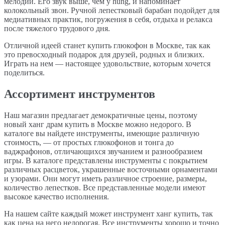
мелодии. Его звук выше, чем у hung, и напоминает
колокольный звон. Ручной лепестковый барабан подойдет для
медиативных практик, погружения в себя, отдыха и релакса
после тяжелого трудового дня.
Отличной идеей станет купить глюкофон в Москве, так как
это превосходный подарок для друзей, родных и близких.
Играть на нем — настоящее удовольствие, которым хочется
поделиться.
Ассортимент инструментов
Наш магазин предлагает демократичные цены, поэтому
новый ханг драм купить в Москве можно недорого. В
каталоге вы найдете инструменты, имеющие различную
стоимость, — от простых глюкофонов и тонга до
ваджрафонов, отличающихся звучанием и разнообразием
игры. В каталоге представлены инструменты с покрытием
различных расцветок, украшенные восточными орнаментами
и узорами. Они могут иметь различное строение, размеры,
количество лепестков. Все представленные модели имеют
высокое качество исполнения.
На нашем сайте каждый может инструмент ханг купить, так
как цена на него недорогая. Все инструменты хорошо и точно