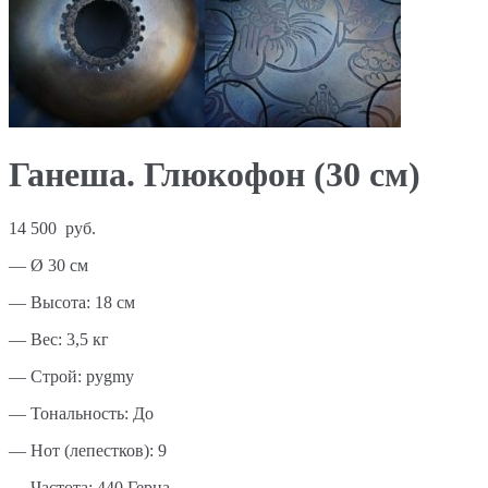
Ганеша. Глюкофон (30 см)
14 500
руб.
— Ø 30 см
— Высота: 18 см
— Вес: 3,5 кг
— Строй: pygmy
— Тональность: До
— Нот (лепестков): 9
— Частота: 440 Герца