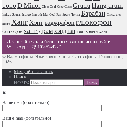
Hang drum
bono
D Minor
Grudu
Gloss Coal
Grey Gloss
Барабан
Indigo Saturn
Indigo Smooth
Mat Coal
Pan
Spark
Termit
Сумка для
глюкофон
Ханг
Хэнг
ваджрафон
ханга
ханг драм
хэндпан
саттвафон
язычковый ханг
Для онлайн чата и бесплатных звонков используйте
WhatsApp: +7(910)452-4227
© Ваджрафоны. Язычковые ханги. Саттвафоны. Глюкофоны,
2026
Моя учётная запись
Поиск
Искать:
Ваше имя (обязательно)
Ваш e-mail (обязательно)