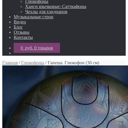
Глюкофоны
Ханги язычковые: Саттвафоны
Чехлы для хэндпанов
Музыкальные строи
Видео
Блог
Отзывы
Контакты
0 руб.
0 товаров
Главная
/
Глюкофоны
/ Ганеша. Глюкофон (30 см)