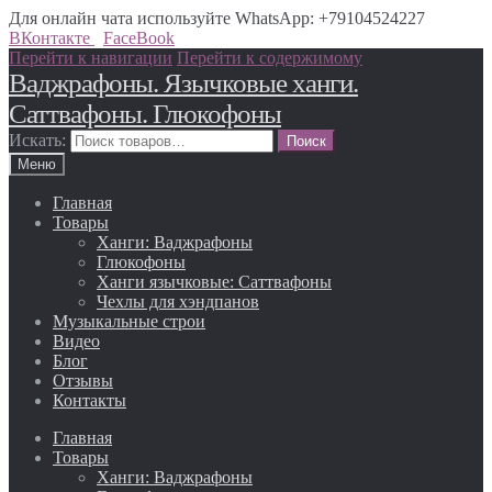
Для онлайн чата используйте WhatsApp: +79104524227
ВКонтакте
FaceBook
Перейти к навигации
Перейти к содержимому
Ваджрафоны. Язычковые ханги.
Саттвафоны. Глюкофоны
Искать:
Меню
Главная
Товары
Ханги: Ваджрафоны
Глюкофоны
Ханги язычковые: Саттвафоны
Чехлы для хэндпанов
Музыкальные строи
Видео
Блог
Отзывы
Контакты
Главная
Товары
Ханги: Ваджрафоны