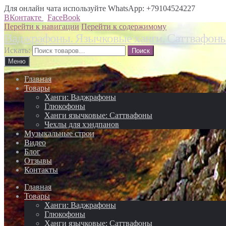
Для онлайн чата используйте WhatsApp: +79104524227
ВКонтакте
FaceBook
Перейти к навигации
Перейти к содержимому
Ваджрафоны. Язычковые ханги. Саттвафон
Искать:
Меню
Главная
Товары
Ханги: Ваджрафоны
Глюкофоны
Ханги язычковые: Саттвафоны
Чехлы для хэндпанов
Музыкальные строи
Видео
Блог
Отзывы
Контакты
Главная
Товары
Ханги: Ваджрафоны
Глюкофоны
Ханги язычковые: Саттвафоны