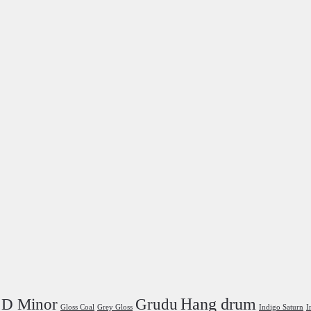
Hang drum
D Minor
Grudu
Gloss Coal
Grey Gloss
Indigo Saturn
I