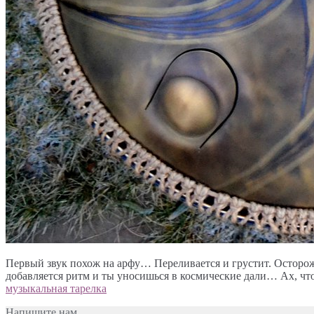
Первый звук похож на арфу… Переливается и грустит. Осторожн
добавляется ритм и ты уносишься в космические дали… Ах, чт
музыкальная тарелка
Напишите нам