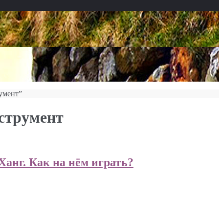
умент”
струмент
анг. Как на нём играть?