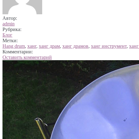
Автор:
admin
Рубрика:
Блог
Метки:
Hang drum
,
ханг
,
ханг драм
,
ханг драмов
,
ханг инструмент
,
ханг
Комментарии:
Оставить комментарий