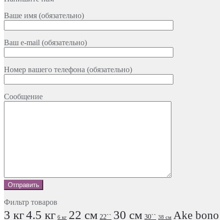
Ваше имя (обязательно)
Ваш e-mail (обязательно)
Номер вашего телефона (обязательно)
Сообщение
Фильтр товаров
3 кг
4.5 кг
22 см
30 см
Ake bono
22``
30``
6 кг
38 см