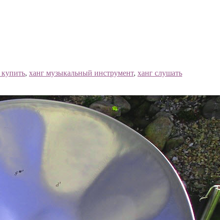
 купить
,
ханг музыкальный инструмент
,
ханг слушать