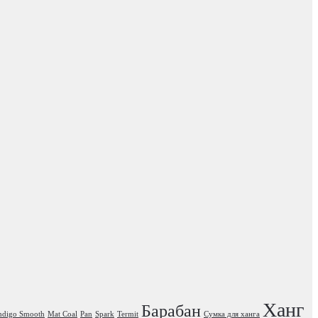
Ханг
Барабан
ndigo Smooth
Mat Coal
Pan
Spark
Termit
Сумка для ханга