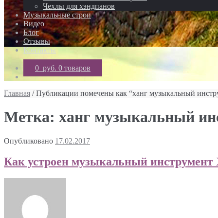
Чехлы для хэндпанов
Музыкальные строи
Видео
Блог
Отзывы
Контакты
0 руб.
0 товаров
Главная
/ Публикации помечены как “ханг музыкальный инстр
Метка: ханг музыкальный ин
Опубликовано
17.02.2017
Как устроен музыкальный инструмент Х